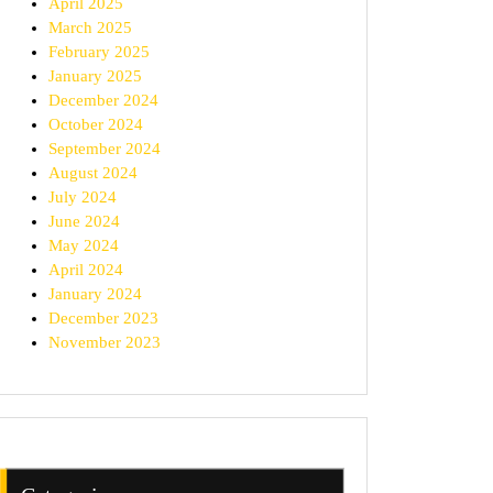
April 2025
March 2025
February 2025
January 2025
December 2024
October 2024
September 2024
August 2024
July 2024
June 2024
May 2024
April 2024
January 2024
December 2023
November 2023