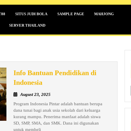
T88
SITUS JUDI BOLA
SAMPLE PAGE
MAHJONG
SERVER THAILAND
Info Bantuan Pendidikan di
Info
Indonesia
Bantuan
August
August 23, 2025
Pendidikan
23,
Program Indonesia Pintar adalah bantuan berupa
di
2025
dana tunai bagi anak usia sekolah dari keluarga
Indonesia
kurang mampu. Penerima manfaat adalah siswa
SD, SMP, SMA, dan SMK. Dana ini digunakan
untuk membeli