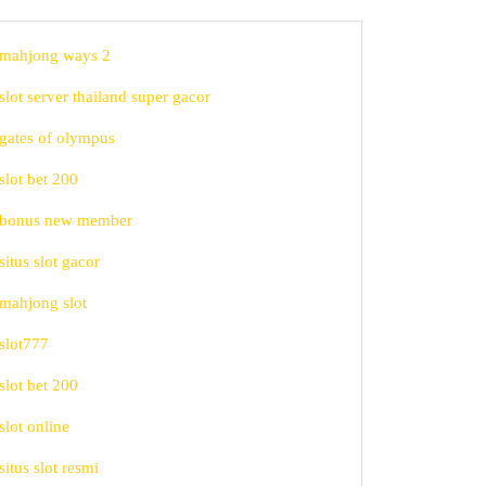
mahjong ways 2
slot server thailand super gacor
gates of olympus
slot bet 200
bonus new member
situs slot gacor
mahjong slot
slot777
slot bet 200
slot online
situs slot resmi