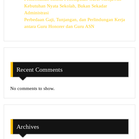
Kebutuhan Nyata Sekolah, Bukan Sekadar
Administrasi
Perbedaan Gaji, Tunjangan, dan Perlindungan Kerja
antara Guru Honorer dan Guru ASN
Recent Comments
No comments to show.
Archives