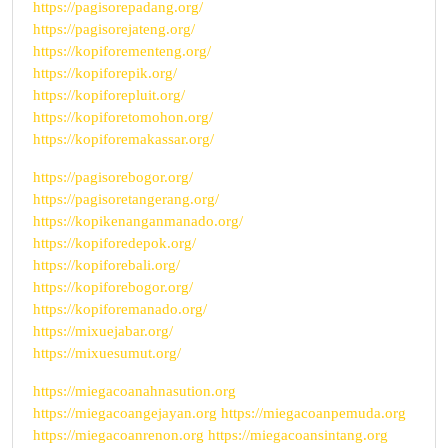
https://pagisorepadang.org/
https://pagisorejateng.org/
https://kopiforementeng.org/
https://kopiforepik.org/
https://kopiforepluit.org/
https://kopiforetomohon.org/
https://kopiforemakassar.org/
https://pagisorebogor.org/
https://pagisoretangerang.org/
https://kopikenanganmanado.org/
https://kopiforedepok.org/
https://kopiforebali.org/
https://kopiforebogor.org/
https://kopiforemanado.org/
https://mixuejabar.org/
https://mixuesumut.org/
https://miegacoanahnasution.org
https://miegacoangejayan.org
https://miegacoanpemuda.org
https://miegacoanrenon.org
https://miegacoansintang.org