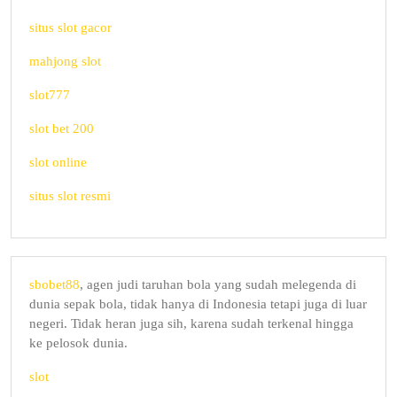
situs slot gacor
mahjong slot
slot777
slot bet 200
slot online
situs slot resmi
sbobet88
, agen judi taruhan bola yang sudah melegenda di
dunia sepak bola, tidak hanya di Indonesia tetapi juga di luar
negeri. Tidak heran juga sih, karena sudah terkenal hingga
ke pelosok dunia.
slot