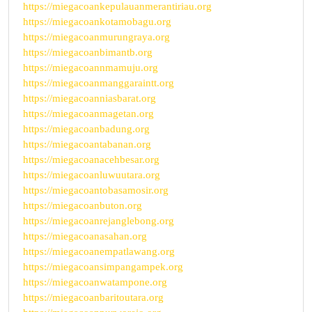
https://miegacoankepulauanmerantiriau.org
https://miegacoankotamobagu.org
https://miegacoanmurungraya.org
https://miegacoanbimantb.org
https://miegacoannmamuju.org
https://miegacoanmanggaraintt.org
https://miegacoanniasbarat.org
https://miegacoanmagetan.org
https://miegacoanbadung.org
https://miegacoantabanan.org
https://miegacoanacehbesar.org
https://miegacoanluwuutara.org
https://miegacoantobasamosir.org
https://miegacoanbuton.org
https://miegacoanrejanglebong.org
https://miegacoanasahan.org
https://miegacoanempatlawang.org
https://miegacoansimpangampek.org
https://miegacoanwatampone.org
https://miegacoanbaritoutara.org