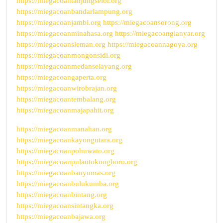
https://miegacoantanjungselor.org
https://miegacoanbandarlampung.org
https://miegacoanjambi.org
https://miegacoansorong.org
https://miegacoanminahasa.org
https://miegacoangianyar.org
https://miegacoansleman.org
https://miegacoannagoya.org
https://miegacoanmongonsidi.org
https://miegacoanmedanselayang.org
https://miegacoangaperta.org
https://miegacoanwirobrajan.org
https://miegacoantembalang.org
https://miegacoanmajapahit.org
https://miegacoanmanahan.org
https://miegacoankayongutara.org
https://miegacoanpohuwato.org
https://miegacoanpulautokongboro.org
https://miegacoanbanyumas.org
https://miegacoanbulukumba.org
https://miegacoanbintang.org
https://miegacoansintangka.org
https://miegacoanbajawa.org