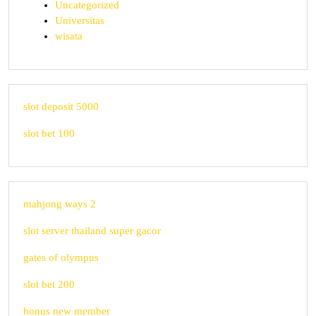
Uncategorized
Universitas
wisata
slot deposit 5000
slot bet 100
mahjong ways 2
slot server thailand super gacor
gates of olympus
slot bet 200
bonus new member