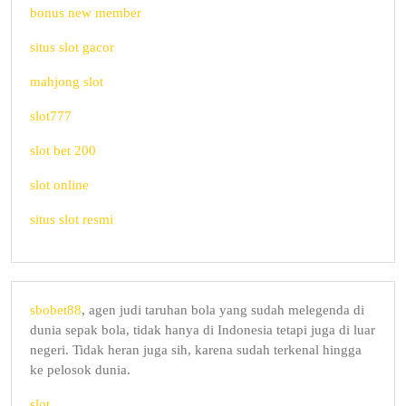
bonus new member
situs slot gacor
mahjong slot
slot777
slot bet 200
slot online
situs slot resmi
sbobet88
, agen judi taruhan bola yang sudah melegenda di
dunia sepak bola, tidak hanya di Indonesia tetapi juga di luar
negeri. Tidak heran juga sih, karena sudah terkenal hingga
ke pelosok dunia.
slot