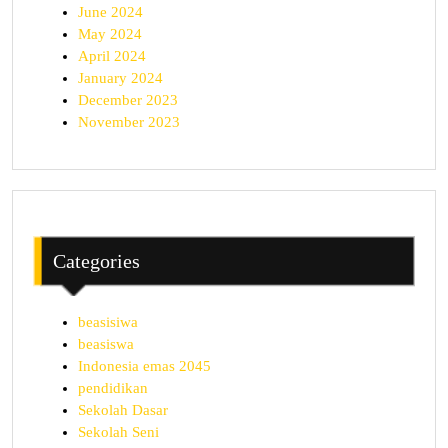
June 2024
May 2024
April 2024
January 2024
December 2023
November 2023
Categories
beasisiwa
beasiswa
Indonesia emas 2045
pendidikan
Sekolah Dasar
Sekolah Seni