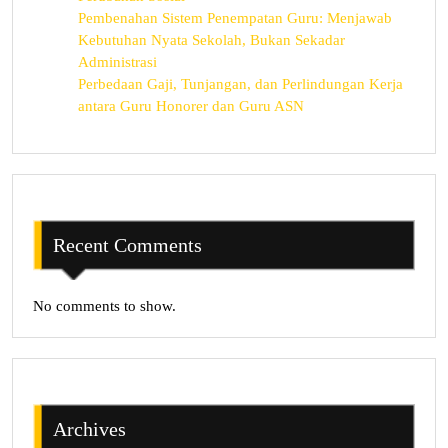
Pembenahan Sistem Penempatan Guru: Menjawab
Kebutuhan Nyata Sekolah, Bukan Sekadar
Administrasi
Perbedaan Gaji, Tunjangan, dan Perlindungan Kerja
antara Guru Honorer dan Guru ASN
Recent Comments
No comments to show.
Archives