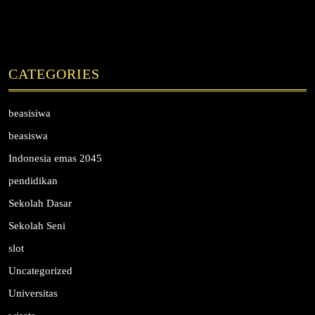
CATEGORIES
beasisiwa
beasiswa
Indonesia emas 2045
pendidikan
Sekolah Dasar
Sekolah Seni
slot
Uncategorized
Universitas