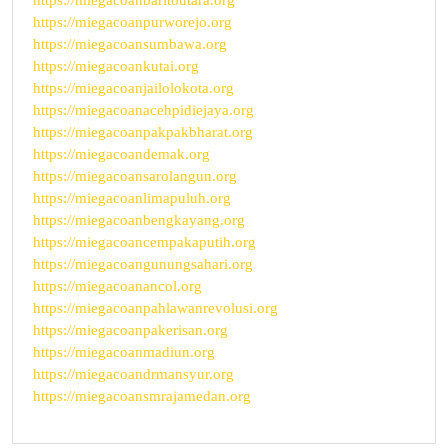
https://miegacoanbaritoutara.org
https://miegacoanpurworejo.org
https://miegacoansumbawa.org
https://miegacoankutai.org
https://miegacoanjailolokota.org
https://miegacoanacehpidiejaya.org
https://miegacoanpakpakbharat.org
https://miegacoandemak.org
https://miegacoansarolangun.org
https://miegacoanlimapuluh.org
https://miegacoanbengkayang.org
https://miegacoancempakaputih.org
https://miegacoangunungsahari.org
https://miegacoanancol.org
https://miegacoanpahlawanrevolusi.org
https://miegacoanpakerisan.org
https://miegacoanmadiun.org
https://miegacoandrmansyur.org
https://miegacoansmrajamedan.org