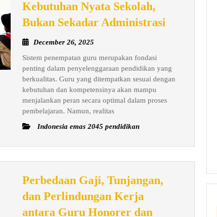
Kebutuhan Nyata Sekolah,
Pembenah
Bukan Sekadar Administrasi
Sistem
December
December 26, 2025
Penempat
26,
Sistem penempatan guru merupakan fondasi
Guru:
2025
penting dalam penyelenggaraan pendidikan yang
Menjawa
berkualitas. Guru yang ditempatkan sesuai dengan
Kebutuha
kebutuhan dan kompetensinya akan mampu
Nyata
menjalankan peran secara optimal dalam proses
pembelajaran. Namun, realitas
Sekolah,
Bukan
Indonesia emas 2045 pendidikan
Sekadar
Administr
Perbedaan Gaji, Tunjangan,
dan Perlindungan Kerja
antara Guru Honorer dan