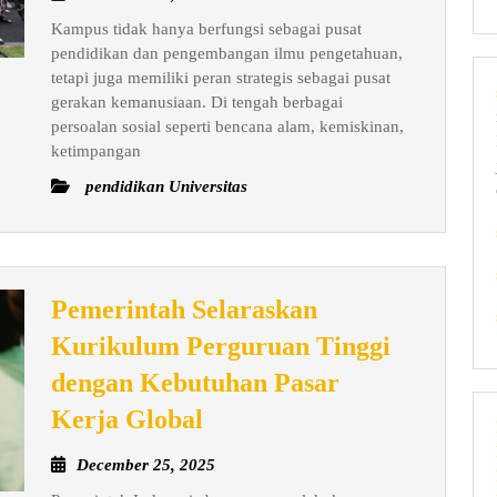
sebagai
26,
Kampus tidak hanya berfungsi sebagai pusat
Pusat
2025
pendidikan dan pengembangan ilmu pengetahuan,
Gerakan
tetapi juga memiliki peran strategis sebagai pusat
Kemanusiaan:
gerakan kemanusiaan. Di tengah berbagai
Dari
persoalan sosial seperti bencana alam, kemiskinan,
ketimpangan
Intelektualisme
ke
pendidikan Universitas
Aksi
Nyata
Sosial
Pemerintah Selaraskan
Kurikulum Perguruan Tinggi
dengan Kebutuhan Pasar
Pemerintah
Kerja Global
Selaraskan
December
December 25, 2025
Kurikulum
25,