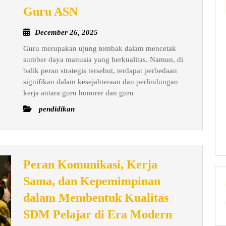
Perbedaan
Guru ASN
Gaji,
December
December 26, 2025
Tunjangan,
26,
Guru merupakan ujung tombak dalam mencetak
dan
2025
sumber daya manusia yang berkualitas. Namun, di
Perlindungan
balik peran strategis tersebut, terdapat perbedaan
Kerja
signifikan dalam kesejahteraan dan perlindungan
antara
kerja antara guru honorer dan guru
Guru
pendidikan
Honorer
dan
Guru
ASN
Peran Komunikasi, Kerja
Sama, dan Kepemimpinan
dalam Membentuk Kualitas
Peran
SDM Pelajar di Era Modern
Komunikas