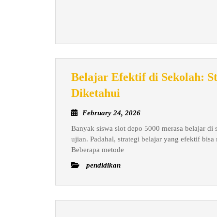
Belajar Efektif di Sekolah: 
Belajar
Diketahui
Efektif
February
February 24, 2026
di
24,
Banyak siswa slot depo 5000 merasa belajar di s
Sekolah:
2026
ujian. Padahal, strategi belajar yang efektif b
Strategi
Beberapa metode
Akademik
pendidikan
yang
Jarang
Diketahui