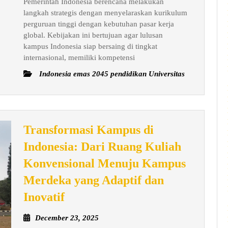
Pemerintah Indonesia berencana melakukan
Perguruan
2025
langkah strategis dengan menyelaraskan kurikulum
Tinggi
perguruan tinggi dengan kebutuhan pasar kerja
dengan
global. Kebijakan ini bertujuan agar lulusan
Kebutuhan
kampus Indonesia siap bersaing di tingkat
internasional, memiliki kompetensi
Pasar
Kerja
Indonesia emas 2045 pendidikan Universitas
Global
Transformasi Kampus di
Indonesia: Dari Ruang Kuliah
Konvensional Menuju Kampus
Merdeka yang Adaptif dan
Transformasi
Inovatif
Kampus
December
December 23, 2025
di