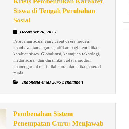
Krisis Pembentukan Karakter
Siswa di Tengah Perubahan
Krisis
Sosial
Pembentukan
December
December 26, 2025
Karakter
26,
Perubahan sosial yang cepat di era modern
Siswa
2025
membawa tantangan signifikan bagi pendidikan
di
karakter siswa. Globalisasi, kemajuan teknologi,
Tengah
media sosial, dan dinamika budaya modern
Perubahan
memengaruhi nilai-nilai moral dan etika generasi
muda.
Sosial
Indonesia emas 2045 pendidikan
Pembenahan Sistem
Penempatan Guru: Menjawab