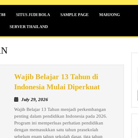
T88
SITUS JUDI BOLA
SAMPLE PAGE
MAHJONG
SERVER THAILAND
AN
Wajib Belajar 13 Tahun di
Wajib
Indonesia Mulai Diperkuat
Belajar
July
July 29, 2026
13
29,
Wajib Belajar 13 Tahun menjadi perkembangan
Tahun
2026
penting dalam pendidikan Indonesia pada 2026.
di
Program ini memperluas perhatian pendidikan
Indonesia
dengan memasukkan satu tahun prasekolah
Mulai
sebelum enam tahun sekolah dasar, tiga tahun