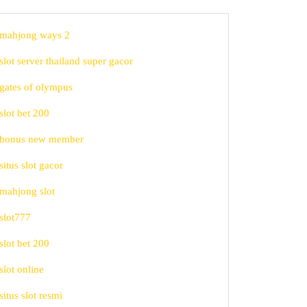
mahjong ways 2
slot server thailand super gacor
inan
gates of olympus
uk
slot bet 200
bonus new member
situs slot gacor
mahjong slot
slot777
slot bet 200
slot online
situs slot resmi