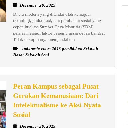
December
December 26, 2025
Kerja
26,
Di era modern yang ditandai oleh kemajuan
Sama,
2025
teknologi, globalisasi, dan perubahan sosial yang
dan
cepat, kualitas Sumber Daya Manusia (SDM)
Kepemimp
pelajar menjadi faktor penentu masa depan bangsa.
dalam
Tidak cukup hanya mengandalkan
Membent
Indonesia emas 2045 pendidikan Sekolah
Kualitas
Dasar Sekolah Seni
SDM
Pelajar
di
Peran Kampus sebagai Pusat
Era
Gerakan Kemanusiaan: Dari
Modern
Intelektualisme ke Aksi Nyata
Peran
Sosial
Kampus
December
December 26, 2025