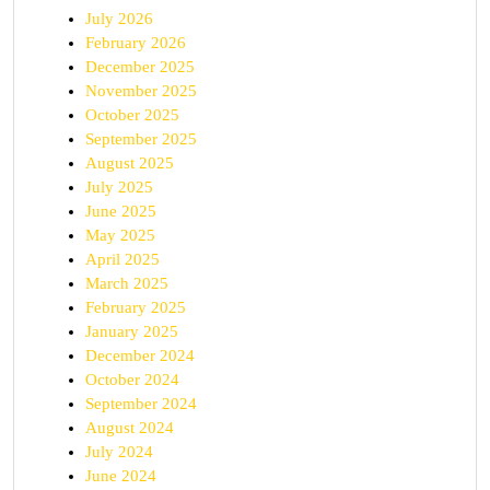
July 2026
February 2026
December 2025
November 2025
October 2025
September 2025
August 2025
July 2025
June 2025
May 2025
April 2025
March 2025
February 2025
January 2025
December 2024
October 2024
September 2024
August 2024
July 2024
June 2024