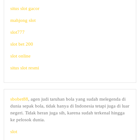
situs slot gacor
mahjong slot
slot777
slot bet 200
slot online
situs slot resmi
sbobet88
, agen judi taruhan bola yang sudah melegenda di
dunia sepak bola, tidak hanya di Indonesia tetapi juga di luar
negeri. Tidak heran juga sih, karena sudah terkenal hingga
ke pelosok dunia.
slot