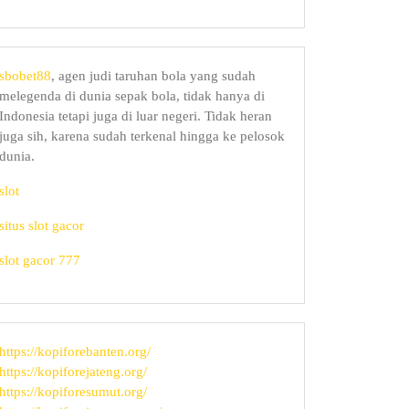
sbobet88
, agen judi taruhan bola yang sudah
melegenda di dunia sepak bola, tidak hanya di
Indonesia tetapi juga di luar negeri. Tidak heran
juga sih, karena sudah terkenal hingga ke pelosok
dunia.
slot
situs slot gacor
slot gacor 777
https://kopiforebanten.org/
https://kopiforejateng.org/
https://kopiforesumut.org/