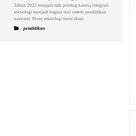
Pendidikan
Tahun 2025 menjadi titik penting karena integrasi
Indonesia
teknologi menjadi bagian dari sistem pendidikan
2025:
nasional. Peran teknologi mencakup:
Meningkatkan
pendidikan
Akses
dan
Kualitas
Pembelajaran