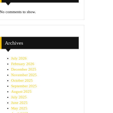
No comments to show.
Archives
July 2026
February 2026
December 2025
November 2025
October 2025
September 2025
August 2025
July 2025
June 2025
May 2025