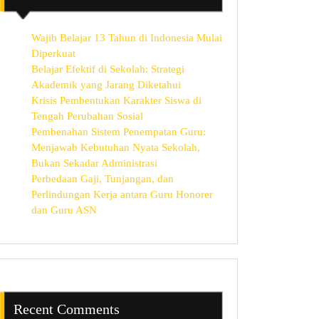
Wajib Belajar 13 Tahun di Indonesia Mulai
Diperkuat
Belajar Efektif di Sekolah: Strategi
Akademik yang Jarang Diketahui
Krisis Pembentukan Karakter Siswa di
Tengah Perubahan Sosial
Pembenahan Sistem Penempatan Guru:
Menjawab Kebutuhan Nyata Sekolah,
Bukan Sekadar Administrasi
Perbedaan Gaji, Tunjangan, dan
Perlindungan Kerja antara Guru Honorer
dan Guru ASN
Recent Comments