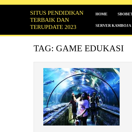
Skip
to
SITUS PENDIDIKAN
HOME
SBOBE
content
TERBAIK DAN
SERVER KAMBOJA
TERUPDATE 2023
TAG:
GAME EDUKASI