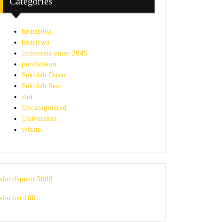
Categories
beasisiwa
beasiswa
Indonesia emas 2045
pendidikan
Sekolah Dasar
Sekolah Seni
slot
Uncategorized
Universitas
wisata
slot deposit 5000
slot bet 100