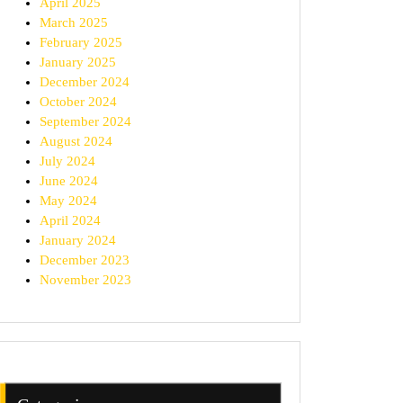
April 2025
March 2025
February 2025
January 2025
December 2024
October 2024
September 2024
August 2024
July 2024
June 2024
May 2024
April 2024
January 2024
December 2023
November 2023