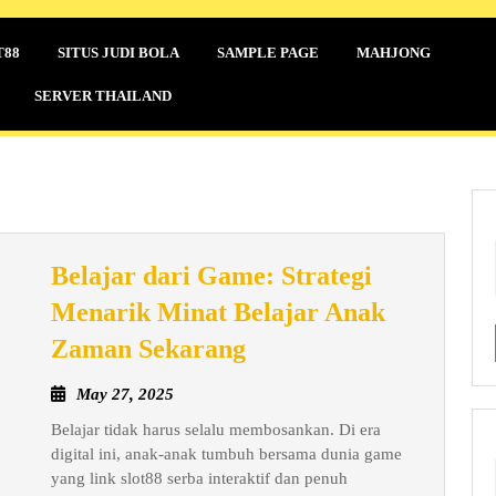
T88
SITUS JUDI BOLA
SAMPLE PAGE
MAHJONG
SERVER THAILAND
Belajar dari Game: Strategi
Menarik Minat Belajar Anak
Belajar
Zaman Sekarang
dari
May
May 27, 2025
Game:
27,
Belajar tidak harus selalu membosankan. Di era
Strategi
2025
digital ini, anak-anak tumbuh bersama dunia game
Menarik
yang link slot88 serba interaktif dan penuh