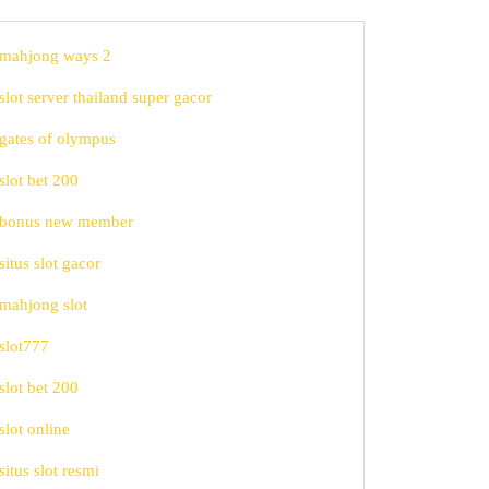
mahjong ways 2
slot server thailand super gacor
gates of olympus
slot bet 200
bonus new member
situs slot gacor
mahjong slot
slot777
slot bet 200
slot online
situs slot resmi