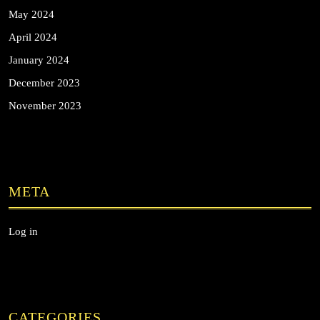
May 2024
April 2024
January 2024
December 2023
November 2023
META
Log in
CATEGORIES