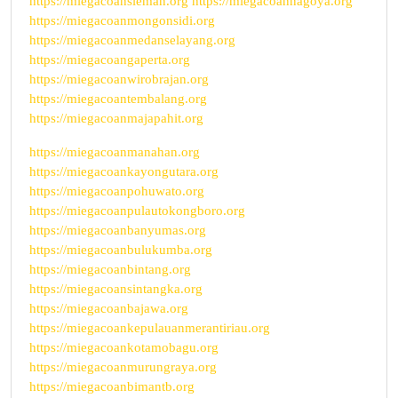
https://miegacoansleman.org
https://miegacoannagoya.org
https://miegacoanmongonsidi.org
https://miegacoanmedanselayang.org
https://miegacoangaperta.org
https://miegacoanwirobrajan.org
https://miegacoantembalang.org
https://miegacoanmajapahit.org
https://miegacoanmanahan.org
https://miegacoankayongutara.org
https://miegacoanpohuwato.org
https://miegacoanpulautokongboro.org
https://miegacoanbanyumas.org
https://miegacoanbulukumba.org
https://miegacoanbintang.org
https://miegacoansintangka.org
https://miegacoanbajawa.org
https://miegacoankepulauanmerantiriau.org
https://miegacoankotamobagu.org
https://miegacoanmurungraya.org
https://miegacoanbimantb.org