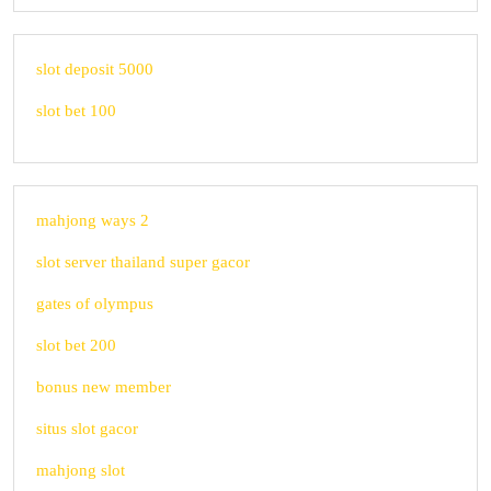
slot deposit 5000
slot bet 100
mahjong ways 2
slot server thailand super gacor
gates of olympus
slot bet 200
bonus new member
situs slot gacor
mahjong slot