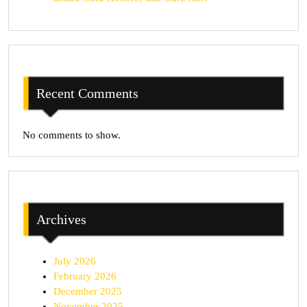
Recent Comments
No comments to show.
Archives
July 2026
February 2026
December 2025
November 2025