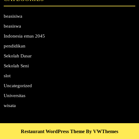
beasisiwa
beasiswa
Indonesia emas 2045
pendidikan
Sekolah Dasar
Sekolah Seni
slot
Uncategorized
Universitas
wisata
Restaurant WordPress Theme
By VWThemes
Scroll