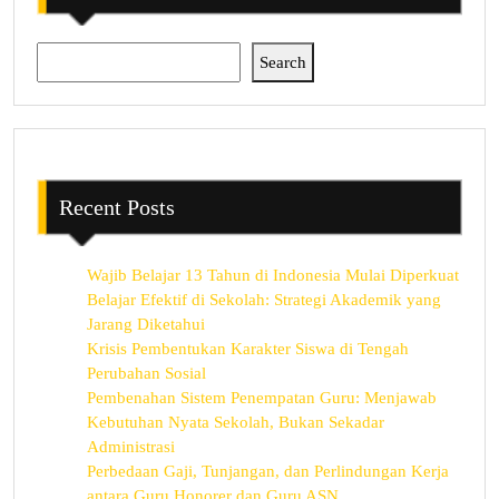
Search
Recent Posts
Wajib Belajar 13 Tahun di Indonesia Mulai Diperkuat
Belajar Efektif di Sekolah: Strategi Akademik yang
Jarang Diketahui
Krisis Pembentukan Karakter Siswa di Tengah
Perubahan Sosial
Pembenahan Sistem Penempatan Guru: Menjawab
Kebutuhan Nyata Sekolah, Bukan Sekadar
Administrasi
Perbedaan Gaji, Tunjangan, dan Perlindungan Kerja
antara Guru Honorer dan Guru ASN