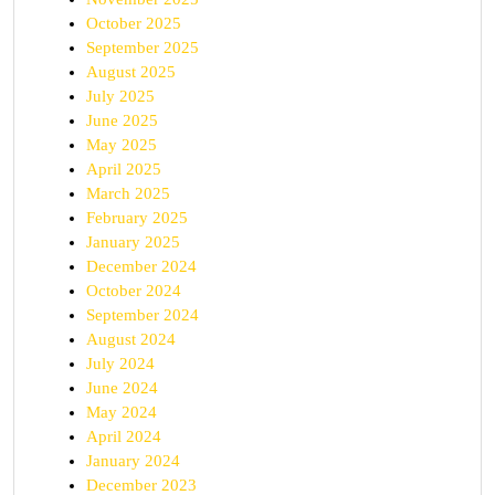
October 2025
September 2025
August 2025
July 2025
June 2025
May 2025
April 2025
March 2025
February 2025
January 2025
December 2024
October 2024
September 2024
August 2024
July 2024
June 2024
May 2024
April 2024
January 2024
December 2023