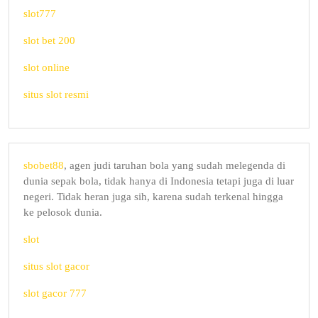
slot777
slot bet 200
slot online
situs slot resmi
sbobet88
, agen judi taruhan bola yang sudah melegenda di
dunia sepak bola, tidak hanya di Indonesia tetapi juga di luar
negeri. Tidak heran juga sih, karena sudah terkenal hingga
ke pelosok dunia.
slot
situs slot gacor
slot gacor 777