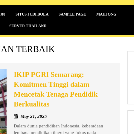
T88
SITUS JUDI BOLA
SAMPLE PAGE
MAHJONG
SERVER THAILAND
AN TERBAIK
IKIP PGRI Semarang:
Komitmen Tinggi dalam
Mencetak Tenaga Pendidik
IKIP
Berkualitas
PGRI
May
May 21, 2025
Semarang:
21,
Dalam dunia pendidikan Indonesia, keberadaan
Komitmen
2025
lembaga pendidikan tinggi yang fokus pada