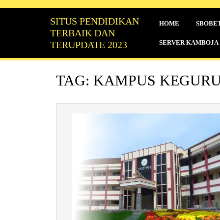
Skip
to
SITUS PENDIDIKAN
HOME
SBOBE
content
TERBAIK DAN
SERVER KAMBOJA
TERUPDATE 2023
TAG:
KAMPUS KEGURU