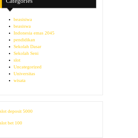
Categories
beasisiwa
beasiswa
Indonesia emas 2045
pendidikan
Sekolah Dasar
Sekolah Seni
slot
Uncategorized
Universitas
wisata
slot deposit 5000
slot bet 100