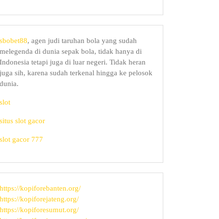
sbobet88
, agen judi taruhan bola yang sudah
melegenda di dunia sepak bola, tidak hanya di
Indonesia tetapi juga di luar negeri. Tidak heran
juga sih, karena sudah terkenal hingga ke pelosok
dunia.
slot
situs slot gacor
slot gacor 777
https://kopiforebanten.org/
https://kopiforejateng.org/
https://kopiforesumut.org/