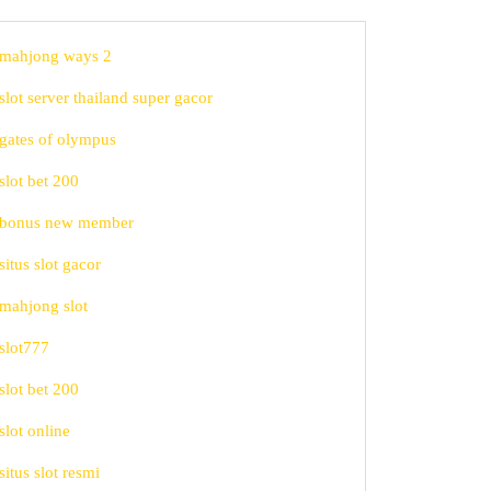
mahjong ways 2
slot server thailand super gacor
gates of olympus
slot bet 200
bonus new member
situs slot gacor
mahjong slot
slot777
slot bet 200
slot online
situs slot resmi