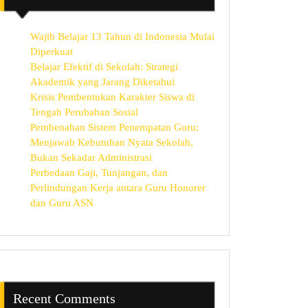
Wajib Belajar 13 Tahun di Indonesia Mulai
Diperkuat
Belajar Efektif di Sekolah: Strategi
Akademik yang Jarang Diketahui
Krisis Pembentukan Karakter Siswa di
Tengah Perubahan Sosial
Pembenahan Sistem Penempatan Guru:
Menjawab Kebutuhan Nyata Sekolah,
Bukan Sekadar Administrasi
Perbedaan Gaji, Tunjangan, dan
Perlindungan Kerja antara Guru Honorer
dan Guru ASN
Recent Comments