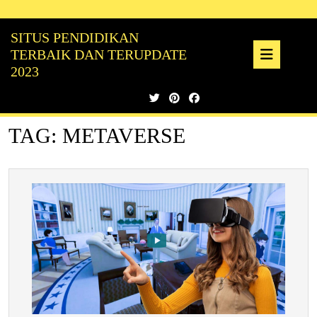
Skip
to
SITUS PENDIDIKAN
content
Ope
TERBAIK DAN TERUPDATE
2023
But
TAG:
METAVERSE