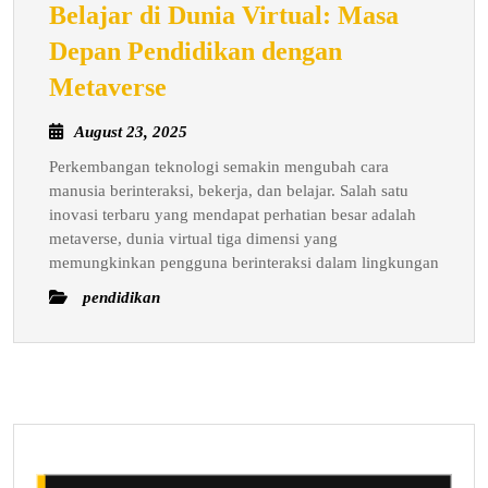
Belajar di Dunia Virtual: Masa
Depan Pendidikan dengan
Belajar
Metaverse
di
August
August 23, 2025
Dunia
23,
Perkembangan teknologi semakin mengubah cara
Virtual:
2025
manusia berinteraksi, bekerja, dan belajar. Salah satu
Masa
inovasi terbaru yang mendapat perhatian besar adalah
Depan
metaverse, dunia virtual tiga dimensi yang
Pendidikan
memungkinkan pengguna berinteraksi dalam lingkungan
dengan
pendidikan
Metaverse