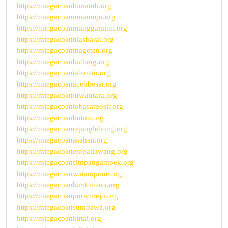
https://miegacoanbimantb.org
https://miegacoannmamuju.org
https://miegacoanmanggaraintt.org
https://miegacoanniasbarat.org
https://miegacoanmagetan.org
https://miegacoanbadung.org
https://miegacoantabanan.org
https://miegacoanacehbesar.org
https://miegacoanluwuutara.org
https://miegacoantobasamosir.org
https://miegacoanbuton.org
https://miegacoanrejanglebong.org
https://miegacoanasahan.org
https://miegacoanempatlawang.org
https://miegacoansimpangampek.org
https://miegacoanwatampone.org
https://miegacoanbaritoutara.org
https://miegacoanpurworejo.org
https://miegacoansumbawa.org
https://miegacoankutai.org