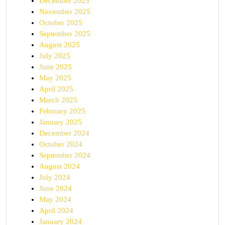
December 2025
November 2025
October 2025
September 2025
August 2025
July 2025
June 2025
May 2025
April 2025
March 2025
February 2025
January 2025
December 2024
October 2024
September 2024
August 2024
July 2024
June 2024
May 2024
April 2024
January 2024