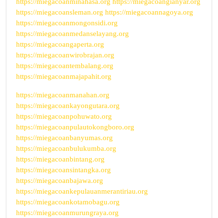
https://miegacoanminahasa.org
https://miegacoangianyar.org
https://miegacoansleman.org
https://miegacoannagoya.org
https://miegacoanmongonsidi.org
https://miegacoanmedanselayang.org
https://miegacoangaperta.org
https://miegacoanwirobrajan.org
https://miegacoantembalang.org
https://miegacoanmajapahit.org
https://miegacoanmanahan.org
https://miegacoankayongutara.org
https://miegacoanpohuwato.org
https://miegacoanpulautokongboro.org
https://miegacoanbanyumas.org
https://miegacoanbulukumba.org
https://miegacoanbintang.org
https://miegacoansintangka.org
https://miegacoanbajawa.org
https://miegacoankepulauanmerantiriau.org
https://miegacoankotamobagu.org
https://miegacoanmurungraya.org