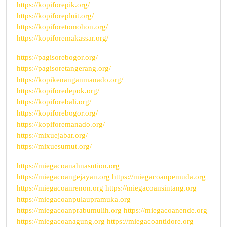
https://kopiforepik.org/
https://kopiforepluit.org/
https://kopiforetomohon.org/
https://kopiforemakassar.org/
https://pagisorebogor.org/
https://pagisoretangerang.org/
https://kopikenanganmanado.org/
https://kopiforedepok.org/
https://kopiforebali.org/
https://kopiforebogor.org/
https://kopiforemanado.org/
https://mixuejabar.org/
https://mixuesumut.org/
https://miegacoanahnasution.org
https://miegacoangejayan.org
https://miegacoanpemuda.org
https://miegacoanrenon.org
https://miegacoansintang.org
https://miegacoanpulaupramuka.org
https://miegacoanprabumulih.org
https://miegacoanende.org
https://miegacoanagung.org
https://miegacoantidore.org