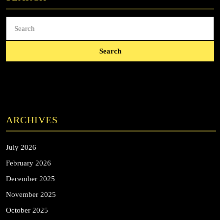
Search
for:
ARCHIVES
July 2026
February 2026
December 2025
November 2025
October 2025