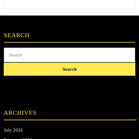
SEARCH
Search
for:
ARCHIVES
July 2026