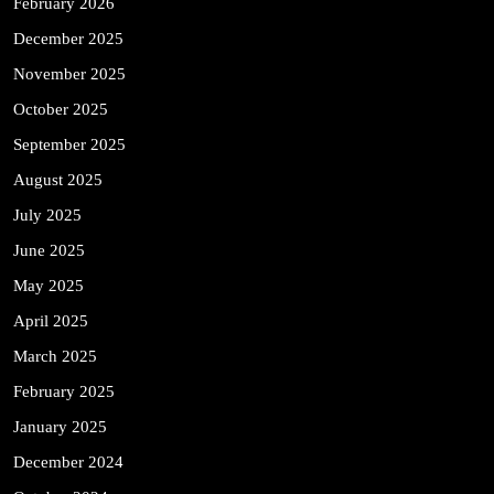
February 2026
December 2025
November 2025
October 2025
September 2025
August 2025
July 2025
June 2025
May 2025
April 2025
March 2025
February 2025
January 2025
December 2024