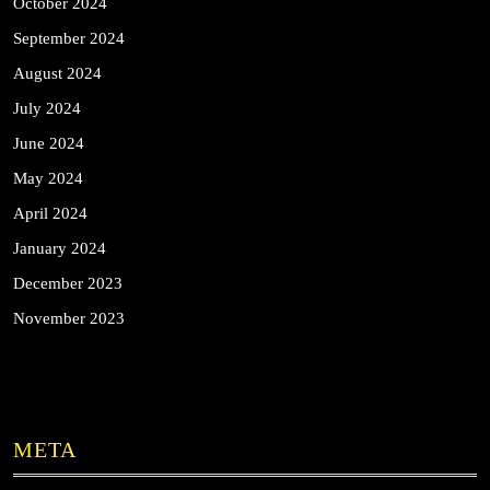
October 2024
September 2024
August 2024
July 2024
June 2024
May 2024
April 2024
January 2024
December 2023
November 2023
META