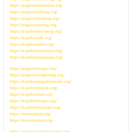
https://pagisoretomohon.org/
https://pagisorebitung.org/
https://pagisorepadang.org/
https://pagisorejateng.org/
https://kopiforementeng.org/
https://kopiforepik.org/
https://kopiforepluit.org/
https://kopiforetomohon.org/
https://kopiforemakassar.org/
https://pagisorebogor.org/
https://pagisoretangerang.org/
https://kopikenanganmanado.org/
https://kopiforedepok.org/
https://kopiforebali.org/
https://kopiforebogor.org/
https://kopiforemanado.org/
https://mixuejabar.org/
https://mixuesumut.org/
https://miegacoanahnasution.org