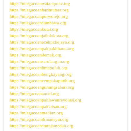
https://miegacoanwatampone.org
https://miegacoanbaritoutara.org
https://miegacoanpurworejo.org
https://miegacoansumbawa.org
https://miegacoankutai.org
https://miegacoanjailolokota.org
https://miegacoanacehpidiejaya.org
https://miegacoanpakpakbharat.org
https://miegacoandemak.org
https://miegacoansarolangun.org
https://miegacoanlimapuluh.org
https://miegacoanbengkayang.org
https://miegacoancempakaputih.org
https://miegacoangunungsahari.org
https://miegacoanancol.org
https://miegacoanpahlawanrevolusi.org
https://miegacoanpakerisan.org
https://miegacoanmadiun.org
https://miegacoandrmansyur.org
https://miegacoansmrajamedan.org