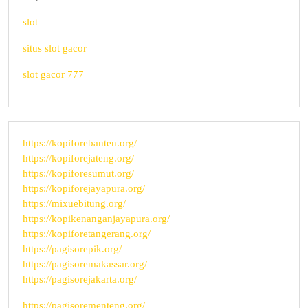
slot
situs slot gacor
slot gacor 777
https://kopiforebanten.org/
https://kopiforejateng.org/
https://kopiforesumut.org/
https://kopiforejayapura.org/
https://mixuebitung.org/
https://kopikenanganjayapura.org/
https://kopiforetangerang.org/
https://pagisorepik.org/
https://pagisoremakassar.org/
https://pagisorejakarta.org/
https://pagisorementeng.org/