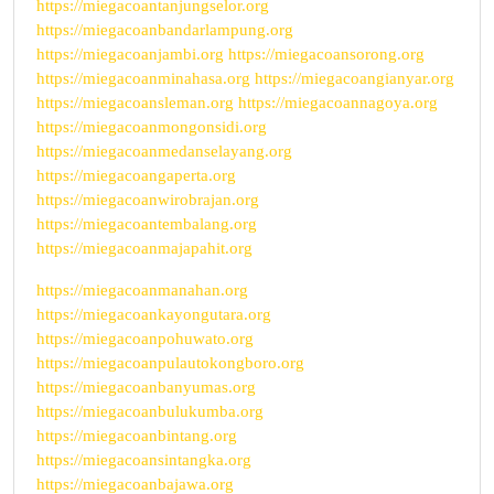
https://miegacoantanjungselor.org
https://miegacoanbandarlampung.org
https://miegacoanjambi.org
https://miegacoansorong.org
https://miegacoanminahasa.org
https://miegacoangianyar.org
https://miegacoansleman.org
https://miegacoannagoya.org
https://miegacoanmongonsidi.org
https://miegacoanmedanselayang.org
https://miegacoangaperta.org
https://miegacoanwirobrajan.org
https://miegacoantembalang.org
https://miegacoanmajapahit.org
https://miegacoanmanahan.org
https://miegacoankayongutara.org
https://miegacoanpohuwato.org
https://miegacoanpulautokongboro.org
https://miegacoanbanyumas.org
https://miegacoanbulukumba.org
https://miegacoanbintang.org
https://miegacoansintangka.org
https://miegacoanbajawa.org