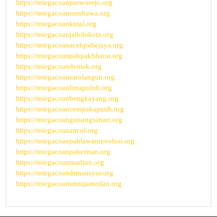
https://miegacoanpurworejo.org
https://miegacoansumbawa.org
https://miegacoankutai.org
https://miegacoanjailolokota.org
https://miegacoanacehpidiejaya.org
https://miegacoanpakpakbharat.org
https://miegacoandemak.org
https://miegacoansarolangun.org
https://miegacoanlimapuluh.org
https://miegacoanbengkayang.org
https://miegacoancempakaputih.org
https://miegacoangunungsahari.org
https://miegacoanancol.org
https://miegacoanpahlawanrevolusi.org
https://miegacoanpakerisan.org
https://miegacoanmadiun.org
https://miegacoandrmansyur.org
https://miegacoansmrajamedan.org