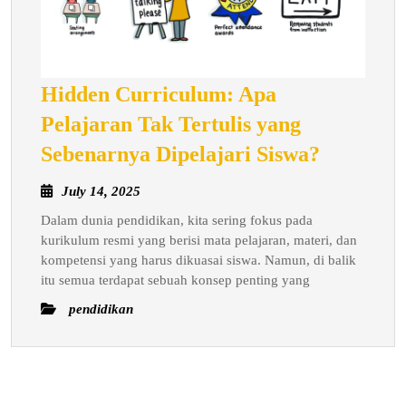
Hidden Curriculum: Apa
Pelajaran Tak Tertulis yang
Hidden
Sebenarnya Dipelajari Siswa?
Curricul
July
July 14, 2025
Apa
14,
Dalam dunia pendidikan, kita sering fokus pada
Pelajara
2025
kurikulum resmi yang berisi mata pelajaran, materi, dan
Tak
kompetensi yang harus dikuasai siswa. Namun, di balik
Tertulis
itu semua terdapat sebuah konsep penting yang
yang
pendidikan
Sebenar
Dipelajar
Siswa?