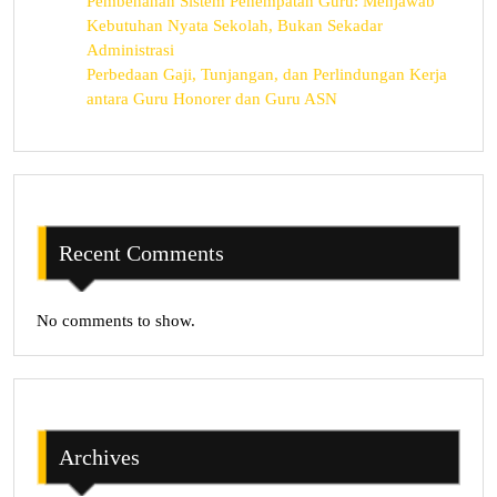
Pembenahan Sistem Penempatan Guru: Menjawab
Kebutuhan Nyata Sekolah, Bukan Sekadar
Administrasi
Perbedaan Gaji, Tunjangan, dan Perlindungan Kerja
antara Guru Honorer dan Guru ASN
Recent Comments
No comments to show.
Archives