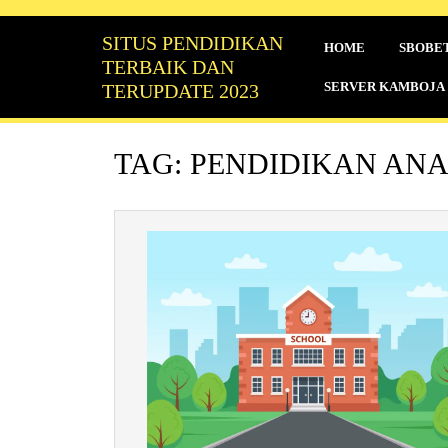
Skip
to
SITUS PENDIDIKAN
HOME
SBOBE
content
TERBAIK DAN
SERVER KAMBOJA
TERUPDATE 2023
TAG:
PENDIDIKAN ANA