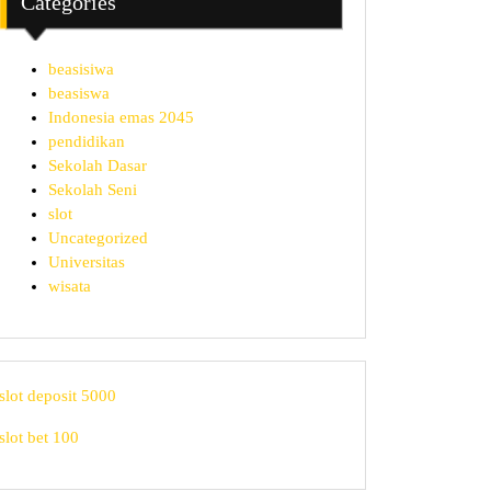
Categories
beasisiwa
beasiswa
Indonesia emas 2045
pendidikan
Sekolah Dasar
Sekolah Seni
slot
Uncategorized
Universitas
wisata
slot deposit 5000
slot bet 100