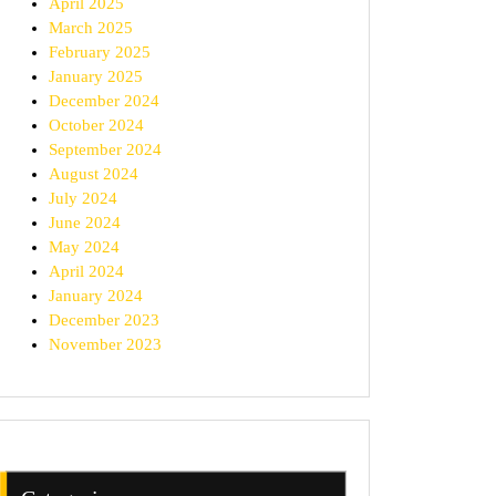
April 2025
March 2025
February 2025
January 2025
December 2024
October 2024
September 2024
August 2024
July 2024
June 2024
May 2024
April 2024
January 2024
December 2023
November 2023