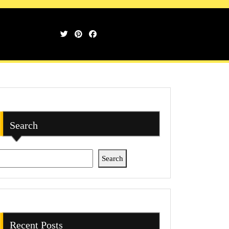
Search
Search
Recent Posts