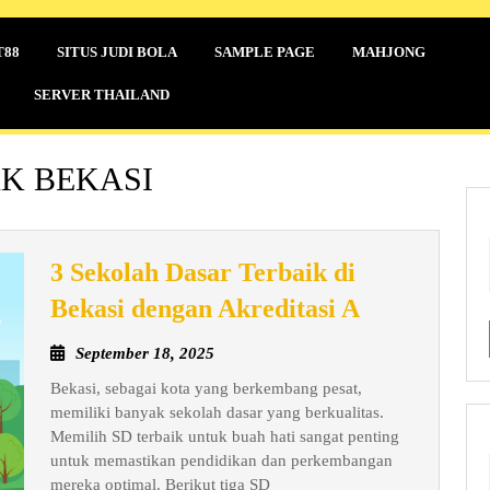
T88
SITUS JUDI BOLA
SAMPLE PAGE
MAHJONG
SERVER THAILAND
K BEKASI
3 Sekolah Dasar Terbaik di
3
Bekasi dengan Akreditasi A
Sekolah
September
September 18, 2025
Dasar
18,
Bekasi, sebagai kota yang berkembang pesat,
Terbaik
2025
memiliki banyak sekolah dasar yang berkualitas.
di
Memilih SD terbaik untuk buah hati sangat penting
Bekasi
untuk memastikan pendidikan dan perkembangan
dengan
mereka optimal. Berikut tiga SD