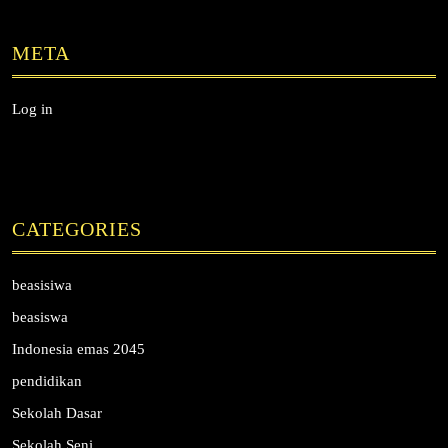
META
Log in
CATEGORIES
beasisiwa
beasiswa
Indonesia emas 2045
pendidikan
Sekolah Dasar
Sekolah Seni