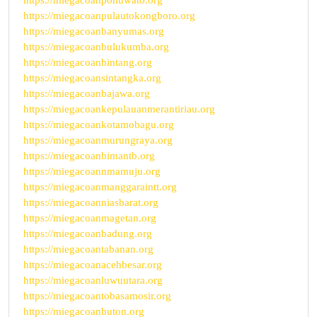
https://miegacoanpulautokongboro.org
https://miegacoanbanyumas.org
https://miegacoanbulukumba.org
https://miegacoanbintang.org
https://miegacoansintangka.org
https://miegacoanbajawa.org
https://miegacoankepulauanmerantiriau.org
https://miegacoankotamobagu.org
https://miegacoanmurungraya.org
https://miegacoanbimantb.org
https://miegacoannmamuju.org
https://miegacoanmanggaraintt.org
https://miegacoanniasbarat.org
https://miegacoanmagetan.org
https://miegacoanbadung.org
https://miegacoantabanan.org
https://miegacoanacehbesar.org
https://miegacoanluwuutara.org
https://miegacoantobasamosir.org
https://miegacoanbuton.org