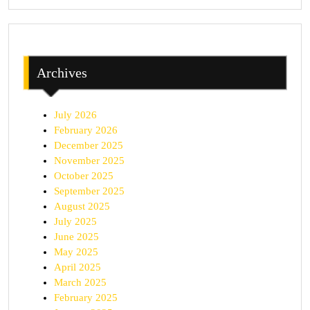
Archives
July 2026
February 2026
December 2025
November 2025
October 2025
September 2025
August 2025
July 2025
June 2025
May 2025
April 2025
March 2025
February 2025