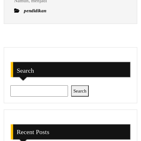
Jurusan
Namun, menjadi
Hukum
pendidikan
Search
Search
Recent Posts