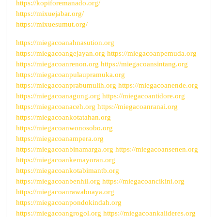
https://kopiforemanado.org/
https://mixuejabar.org/
https://mixuesumut.org/
https://miegacoanahnasution.org
https://miegacoangejayan.org
https://miegacoanpemuda.org
https://miegacoanrenon.org
https://miegacoansintang.org
https://miegacoanpulaupramuka.org
https://miegacoanprabumulih.org
https://miegacoanende.org
https://miegacoanagung.org
https://miegacoantidore.org
https://miegacoanaceh.org
https://miegacoanranai.org
https://miegacoankotatahan.org
https://miegacoanwonosobo.org
https://miegacoanampera.org
https://miegacoanbinamarga.org
https://miegacoansenen.org
https://miegacoankemayoran.org
https://miegacoankotabimantb.org
https://miegacoanbenhil.org
https://miegacoancikini.org
https://miegacoanrawabuaya.org
https://miegacoanpondokindah.org
https://miegacoangrogol.org
https://miegacoankalideres.org