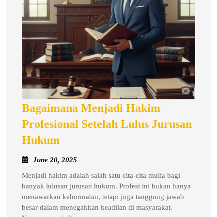
Bagaimana Menjadi Hakim
Profesional Setelah Lulus Jurusan
Bagaimana
Hukum
Menjadi
June
June 20, 2025
Hakim
20,
Menjadi hakim adalah salah satu cita-cita mulia bagi
Profesional
2025
banyak lulusan jurusan hukum. Profesi ini bukan hanya
Setelah
menawarkan kehormatan, tetapi juga tanggung jawab
Lulus
besar dalam menegakkan keadilan di masyarakat.