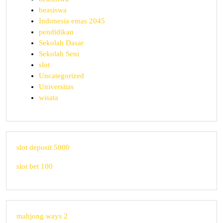
beasiswa
Indonesia emas 2045
pendidikan
Sekolah Dasar
Sekolah Seni
slot
Uncategorized
Universitas
wisata
slot deposit 5000
slot bet 100
mahjong ways 2