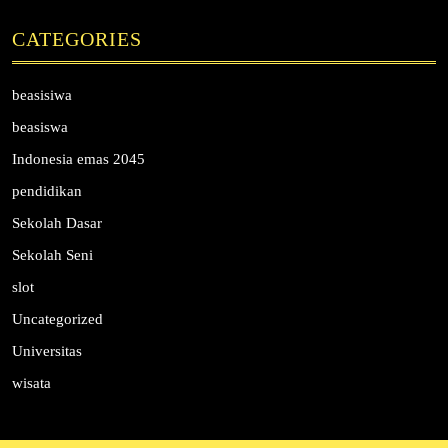
CATEGORIES
beasisiwa
beasiswa
Indonesia emas 2045
pendidikan
Sekolah Dasar
Sekolah Seni
slot
Uncategorized
Universitas
wisata