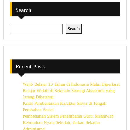
Search
Search
Recent Posts
Wajib Belajar 13 Tahun di Indonesia Mulai Diperkuat
Belajar Efektif di Sekolah: Strategi Akademik yang
Jarang Diketahui
Krisis Pembentukan Karakter Siswa di Tengah
Perubahan Sosial
Pembenahan Sistem Penempatan Guru: Menjawab
Kebutuhan Nyata Sekolah, Bukan Sekadar
Administrasi