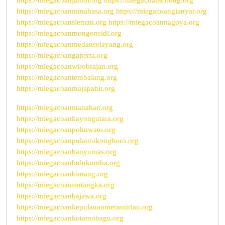
https://miegacoanjambi.org
https://miegacoansorong.org
https://miegacoanminahasa.org
https://miegacoangianyar.org
https://miegacoansleman.org
https://miegacoannagoya.org
https://miegacoanmongonsidi.org
https://miegacoanmedanselayang.org
https://miegacoangaperta.org
https://miegacoanwirobrajan.org
https://miegacoantembalang.org
https://miegacoanmajapahit.org
https://miegacoanmanahan.org
https://miegacoankayongutara.org
https://miegacoanpohuwato.org
https://miegacoanpulautokongboro.org
https://miegacoanbanyumas.org
https://miegacoanbulukumba.org
https://miegacoanbintang.org
https://miegacoansintangka.org
https://miegacoanbajawa.org
https://miegacoankepulauanmerantiriau.org
https://miegacoankotamobagu.org