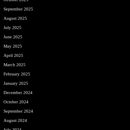
September 2025
August 2025
July 2025
June 2025
May 2025
April 2025
March 2025
February 2025
January 2025
December 2024
October 2024
September 2024
August 2024
July 2024