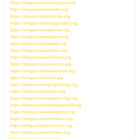
https://miegacoanmurungraya.org
https://miegacoanbimantb.org
https://miegacoannmamuju.org
https://miegacoanmanggaraintt.org
https://miegacoanniasbarat.org
https://miegacoanmagetan.org
https://miegacoanbadung.org
https://miegacoantabanan.org
https://miegacoanacehbesar.org
https://miegacoanluwuutara.org
https://miegacoantobasamosir.org
https://miegacoanbuton.org
https://miegacoanrejanglebong.org
https://miegacoanasahan.org
https://miegacoanempatlawang.org
https://miegacoansimpangampek.org
https://miegacoanwatampone.org
https://miegacoanbaritoutara.org
https://miegacoanpurworejo.org
https://miegacoansumbawa.org