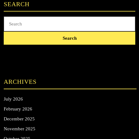
SEARCH
Search
for:
ARCHIVES
July 2026
February 2026
December 2025
November 2025
October 2025