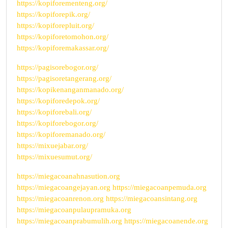
https://kopiforementeng.org/
https://kopiforepik.org/
https://kopiforepluit.org/
https://kopiforetomohon.org/
https://kopiforemakassar.org/
https://pagisorebogor.org/
https://pagisoretangerang.org/
https://kopikenanganmanado.org/
https://kopiforedepok.org/
https://kopiforebali.org/
https://kopiforebogor.org/
https://kopiforemanado.org/
https://mixuejabar.org/
https://mixuesumut.org/
https://miegacoanahnasution.org
https://miegacoangejayan.org
https://miegacoanpemuda.org
https://miegacoanrenon.org
https://miegacoansintang.org
https://miegacoanpulaupramuka.org
https://miegacoanprabumulih.org
https://miegacoanende.org