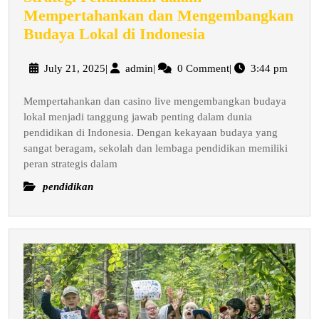
Mempertahankan dan Mengembangkan
Strategi
Budaya Lokal di Indonesia
Pendidikan
dalam
July
admin
July 21, 2025
|
admin
|
0 Comment
|
3:44 pm
21,
Mempertahanka
2025
Mempertahankan dan casino live mengembangkan budaya
dan
lokal menjadi tanggung jawab penting dalam dunia
Mengembangka
pendidikan di Indonesia. Dengan kekayaan budaya yang
Budaya
sangat beragam, sekolah dan lembaga pendidikan memiliki
Lokal
peran strategis dalam
di
pendidikan
Indonesia