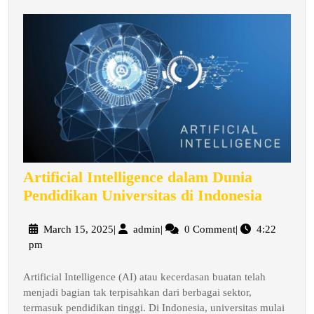
Artificial Intelligence dalam Dunia
Artifici
Pendidikan Universitas di Indonesia
Intellig
dalam
March
admin
March 15, 2025
|
admin
|
0 Comment
|
4:22
15,
pm
Dunia
2025
Pendidi
Artificial Intelligence (AI) atau kecerdasan buatan telah
Univers
menjadi bagian tak terpisahkan dari berbagai sektor,
di
termasuk pendidikan tinggi. Di Indonesia, universitas mulai