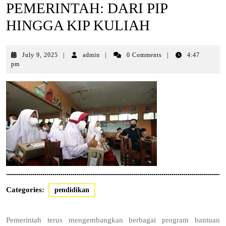
PEMERINTAH: DARI PIP
HINGGA KIP KULIAH
July
July 9, 2025
|
admin
|
0 Comments
|
4:47
9,
pm
2025
Categories:
pendidikan
Pemerintah terus mengembangkan berbagai program bantuan