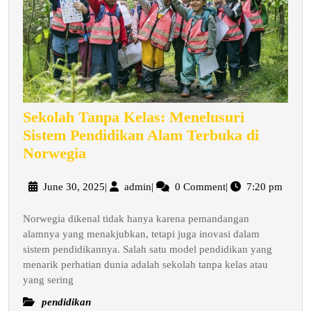
Sekolah Tanpa Kelas: Menelusuri
Sistem Pendidikan Alam Terbuka di
Sekolah
Norwegia
Tanpa
Kelas:
June
admin
June 30, 2025
|
admin
|
0 Comment
|
7:20 pm
30,
Menelusuri
2025
Norwegia dikenal tidak hanya karena pemandangan
Sistem
alamnya yang menakjubkan, tetapi juga inovasi dalam
Pendidikan
sistem pendidikannya. Salah satu model pendidikan yang
Alam
menarik perhatian dunia adalah sekolah tanpa kelas atau
Terbuka
yang sering
di
pendidikan