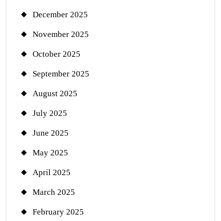
December 2025
November 2025
October 2025
September 2025
August 2025
July 2025
June 2025
May 2025
April 2025
March 2025
February 2025