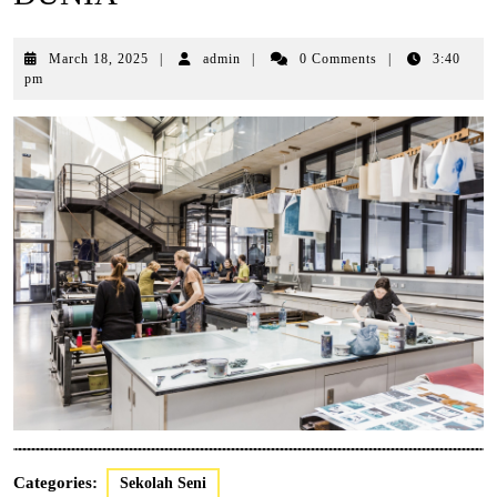
March
March 18, 2025
|
admin
|
0 Comments
|
3:40
18,
pm
2025
Categories:
Sekolah Seni