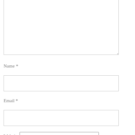
Name
*
Email
*