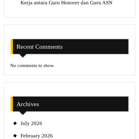
Kerja antara Guru Honorer dan Guru ASN
Recent Comments
No comments to show.
Archives
July 2026
February 2026