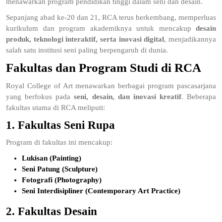
menawarkan program pendidikan tinggi dalam seni dan desain.
Sepanjang abad ke-20 dan 21, RCA terus berkembang, memperluas
kurikulum dan program akademiknya untuk mencakup
desain
produk, teknologi interaktif, serta inovasi digital
, menjadikannya
salah satu institusi seni paling berpengaruh di dunia.
Fakultas dan Program Studi di RCA
Royal College of Art menawarkan berbagai program pascasarjana
yang berfokus pada
seni, desain, dan inovasi kreatif
. Beberapa
fakultas utama di RCA meliputi:
1. Fakultas Seni Rupa
Program di fakultas ini mencakup:
Lukisan (Painting)
Seni Patung (Sculpture)
Fotografi (Photography)
Seni Interdisipliner (Contemporary Art Practice)
2. Fakultas Desain