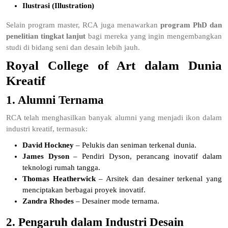
Ilustrasi (Illustration)
Selain program master, RCA juga menawarkan
program PhD dan
penelitian tingkat lanjut
bagi mereka yang ingin mengembangkan
studi di bidang seni dan desain lebih jauh.
Royal College of Art dalam Dunia
Kreatif
1. Alumni Ternama
RCA telah menghasilkan banyak alumni yang menjadi ikon dalam
industri kreatif, termasuk:
David Hockney
– Pelukis dan seniman terkenal dunia.
James Dyson
– Pendiri Dyson, perancang inovatif dalam
teknologi rumah tangga.
Thomas Heatherwick
– Arsitek dan desainer terkenal yang
menciptakan berbagai proyek inovatif.
Zandra Rhodes
– Desainer mode ternama.
2. Pengaruh dalam Industri Desain