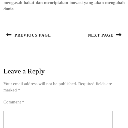
mengasah bakat dan menciptakan inovasi yang akan mengubah
dunia
.
Post
navigation
PREVIOUS PAGE
NEXT PAGE
Previous
Next
post:
post:
Leave a Reply
Your email address will not be published.
Required fields are
marked
*
Comment
*