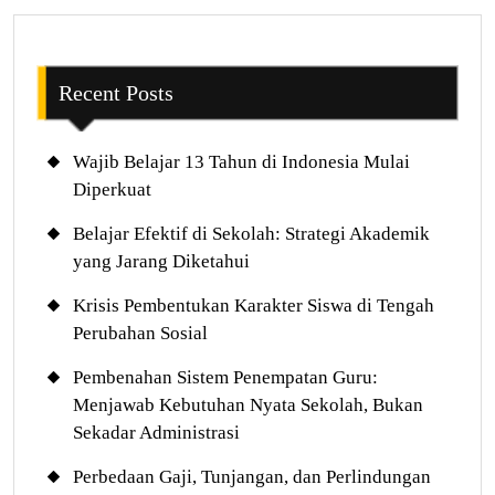
Recent Posts
Wajib Belajar 13 Tahun di Indonesia Mulai
Diperkuat
Belajar Efektif di Sekolah: Strategi Akademik
yang Jarang Diketahui
Krisis Pembentukan Karakter Siswa di Tengah
Perubahan Sosial
Pembenahan Sistem Penempatan Guru:
Menjawab Kebutuhan Nyata Sekolah, Bukan
Sekadar Administrasi
Perbedaan Gaji, Tunjangan, dan Perlindungan