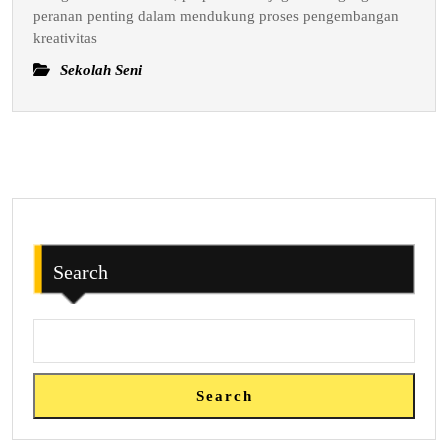
Kreativita
peranan penting dalam mendukung proses pengembangan
kreativitas
Sekolah Seni
Search
Search