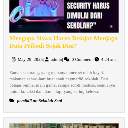
Mengapa Siswa Harus Belajar Menjaga
Mengapa
Data Pribadi Sejak Dini?
Siswa
Harus
May
admin
May 29, 2025
|
admin
|
0 Comment
|
4:24 am
29,
Belajar
2025
Zaman sekarang, yang namanya internet udah kayak
Menjaga
makanan sehari-hari buat anak neymar88 sekolah. Dari
Data
belajar online, main game, sampe scroll medsos, semuanya
Pribadi
butuh koneksi dan akun. Tapi yang sering kelewat
Sejak
pendidikan Sekolah Seni
Dini?