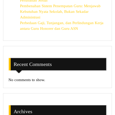
Perubahan Sosial
Pembenahan Sistem Penempatan Guru: Menjawab
Kebutuhan Nyata Sekolah, Bukan Sekadar
Administrasi
Perbedaan Gaji, Tunjangan, dan Perlindungan Kerja
antara Guru Honorer dan Guru ASN
Recent Comments
No comments to show.
Archives