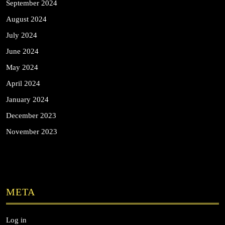
September 2024
August 2024
July 2024
June 2024
May 2024
April 2024
January 2024
December 2023
November 2023
META
Log in