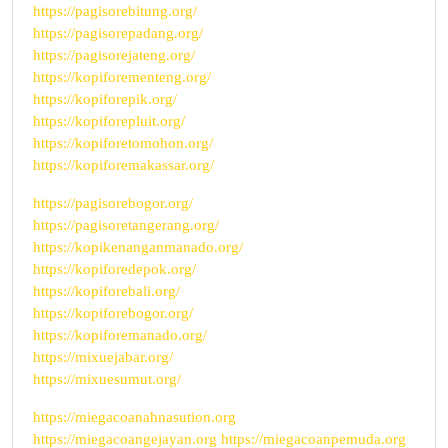
https://pagisorebitung.org/
https://pagisorepadang.org/
https://pagisorejateng.org/
https://kopiforementeng.org/
https://kopiforepik.org/
https://kopiforepluit.org/
https://kopiforetomohon.org/
https://kopiforemakassar.org/
https://pagisorebogor.org/
https://pagisoretangerang.org/
https://kopikenanganmanado.org/
https://kopiforedepok.org/
https://kopiforebali.org/
https://kopiforebogor.org/
https://kopiforemanado.org/
https://mixuejabar.org/
https://mixuesumut.org/
https://miegacoanahnasution.org
https://miegacoangejayan.org
https://miegacoanpemuda.org