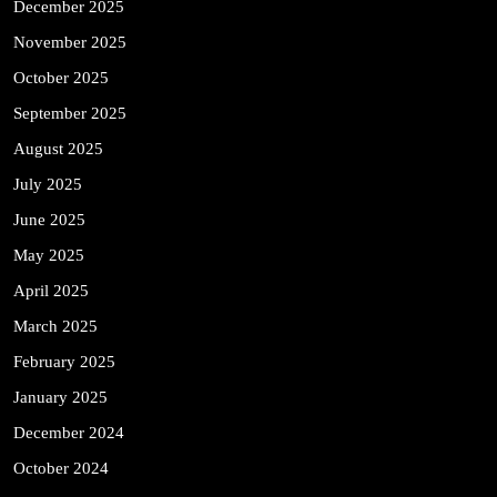
December 2025
November 2025
October 2025
September 2025
August 2025
July 2025
June 2025
May 2025
April 2025
March 2025
February 2025
January 2025
December 2024
October 2024