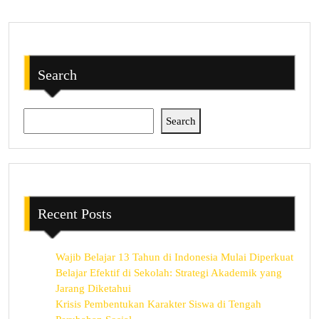
Search
Search
Recent Posts
Wajib Belajar 13 Tahun di Indonesia Mulai Diperkuat
Belajar Efektif di Sekolah: Strategi Akademik yang
Jarang Diketahui
Krisis Pembentukan Karakter Siswa di Tengah