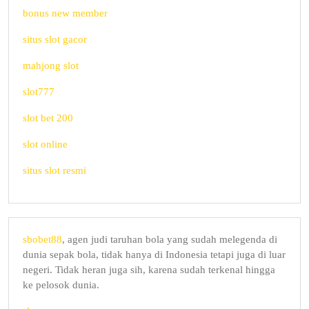
bonus new member
situs slot gacor
mahjong slot
slot777
slot bet 200
slot online
situs slot resmi
sbobet88
, agen judi taruhan bola yang sudah melegenda di
dunia sepak bola, tidak hanya di Indonesia tetapi juga di luar
negeri. Tidak heran juga sih, karena sudah terkenal hingga
ke pelosok dunia.