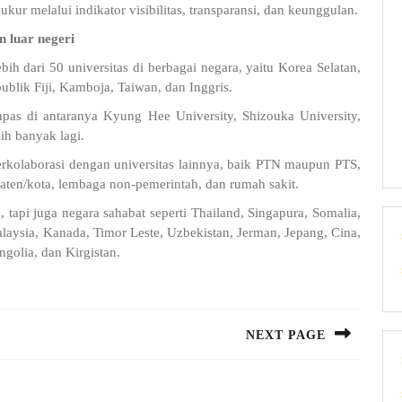
kur melalui indikator visibilitas, transparansi, dan keunggulan.
n luar negeri
ih dari 50 universitas di berbagai negara, yaitu Korea Selatan,
publik Fiji, Kamboja, Taiwan, dan Inggris.
pas di antaranya Kyung Hee University, Shizouka University,
ih banyak lagi.
rkolaborasi dengan universitas lainnya, baik PTN maupun PTS,
en/kota, lembaga non-pemerintah, dan rumah sakit.
 tapi juga negara sahabat seperti Thailand, Singapura, Somalia,
alaysia, Kanada, Timor Leste, Uzbekistan, Jerman, Jepang, Cina,
ngolia, dan Kirgistan.
NEXT PAGE
Next
post: