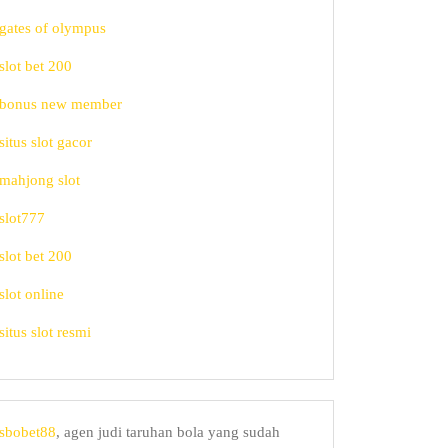
gates of olympus
slot bet 200
bonus new member
situs slot gacor
mahjong slot
slot777
slot bet 200
slot online
situs slot resmi
sbobet88
, agen judi taruhan bola yang sudah