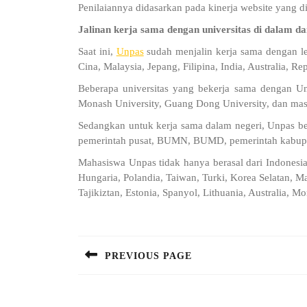
Penilaiannya didasarkan pada kinerja website yang diu
Jalinan kerja sama dengan universitas di dalam da
Saat ini,
Unpas
sudah menjalin kerja sama dengan leb
Cina, Malaysia, Jepang, Filipina, India, Australia, Re
Beberapa universitas yang bekerja sama dengan Un
Monash University, Guang Dong University, dan mas
Sedangkan untuk kerja sama dalam negeri, Unpas be
pemerintah pusat, BUMN, BUMD, pemerintah kabupat
Mahasiswa Unpas tidak hanya berasal dari Indonesia,
Hungaria, Polandia, Taiwan, Turki, Korea Selatan, M
Tajikiztan, Estonia, Spanyol, Lithuania, Australia, Mo
Post
navigation
PREVIOUS PAGE
Previous
post: