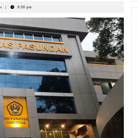
s
|
8:00 pm