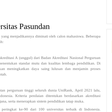
sitas Pasundan
 yang menjadikannya diminati oleh calon mahasiswa. Beberapa
ah:
editasi A (unggul) dari Badan Akreditasi Nasional Perguruan
menentukan standar mutu dan kualitas lembaga pendidikan. Di
l akan meningkatkan daya saing lulusan dan menjamin proses
ntah.
tan perguruan tinggi seluruh dunia UniRank, April 2021 lalu,
nesia. Kriteria penilaian ditentukan berdasarkan akreditasi
jana, serta menerapkan sistem pendidikan tatap muka.
eringkat ke-90 dari 100 universitas terbaik di Indonesia.